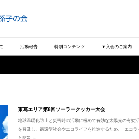
て
活動報告
特別コンテンツ
▼入会のご案内
東葛エリア第8回ソーラークッカー大会
地球温暖化防止と災害時の活動に極めて有効な太陽光の有効
を普及し、循環型社会やエコライフを推進するため、｢エコラ
と防災 ～...